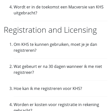
Ja,
maar dan moet je wel ook een
Wordt er in de toekomst een Macversie van KHS
windowsomgeving installeren. Bijv.
Boot
uitgebracht?
Camp
:
http://www.apple.com/nl/support/bootcamp
.
Of
Parallels
:
https://www.parallels.com
. *
Nee,
er zijn geen plannen voor een Macversie
Crossover en Winebottle zijn
NIET
compatibel.
Registration and Licensing
Om KHS te kunnen gebruiken, moet je je dan
registreren?
Ja,
om KHS te blijven gebruiken moet je je
Wat gebeurt er na 30 dagen wanneer ik me niet
registreren.
registreer?
Het programma wordt geblokkeerd na 30 dagen
Hoe kan ik me registreren voor KHS?
totdat je je registreert, maar je gegevens blijven
bewaard. Wanneer je je niet wilt registreren kun je
Sluit KHS en start het opnieuw. Er wordt dan om
de installatie ongedaan maken in Windows.
Worden er kosten voor registratie in rekening
registratie gevraagd.
gebracht?