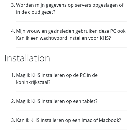
schema's voor de gemeente te maken. Het
Worden mijn gegevens op servers opgeslagen of
Nederlands en Duits.
programma stelt de broeders in staat om
in de cloud gezet?
gegevens onderling uit te wisselen en geeft de CO
een overzicht van de schema's die moeten
Nee,
je gegevens staan bij jou op een schijf en
worden rondgedeeld.
Mijn vrouw en gezinsleden gebruiken deze PC ook.
kunnen niet zonder KHS worden gelezen.
Kan ik een wachtwoord instellen voor KHS?
Ja,
Kies Bestand > Wachtwoord
Installation
Mag ik KHS installeren op de PC in de
koninkrijkszaal?
Nee,
de licentieovereenkomst staat niet toe dat
Mag ik KHS installeren op een tablet?
KHS in de koninkrijkszaal wordt geïnstalleerd. De
licentie is voor slechts 1 gebruiker.
Nee,
KHS is een programma dat alleen in een
Kan ik KHS installeren op een Imac of Macbook?
Windowsomgeving werkt.