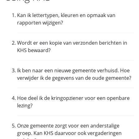
Kan ik lettertypen, kleuren en opmaak van
rapporten wijzigen?
Nee,
overzichten kunnen niet door gebruikers
Wordt er een kopie van verzonden berichten in
worden aangepast.
KHS bewaard?
Nee,
er worden geen kopieën van mails bewaard
Ik ben naar een nieuwe gemeente verhuisd. Hoe
in KHS. Er zou wel een kopie moeten zijn in de
verwijder ik de gegevens van de oude gemeente?
map Verzonden in je emailprogramma.
Kies Instellingen > Gegevens opschonen.
Wanneer je
Hoe deel ik de kringopziener voor een openbare
helpdeskondersteuning hebt, klik
activatiecode
,
lezing?
zodat je een code hebt om KHS opnieuw te
activeren nadat je je gegevens hebt weggegooid.
Onze gemeente zorgt voor een anderstalige
groep. Kan KHS daarvoor ook vergaderingen
Ga naar het scherm Sprekers en voeg daar