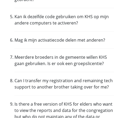
Iemand die KHS voor het eerst installeert
Kan ik dezelfde code gebruiken om KHS op mijn
betaalt geen kosten.
andere computers te activeren?
Wanneer je al een abonnement hebt maar je
bent je code kwijt of je abonnement is al
Ja,
je mag de code op elke computer gebruiken
Mag ik mijn activatiecode delen met anderen?
verlopen:
die door jou wordt gebruikt.
Stuur een email naar
Nee,
de activatiecode is persoonlijk en niet te
Meerdere broeders in de gemeente willen KHS
registration@majesticsoftware.net
en we
delen of overdraagbaar. Ieder moet zich
gaan gebruiken. Is er ook een groepslicentie?
geven je een activatiecode. Vermeld wel het
registreren om KHS te kunnen gebruiken.
versienummer van KHS waar je mee werkt.
Nee,
ieder moet zich afzonderlijk registreren om
Can I transfer my registration and remaining tech
Wanneer je al geregistreed was voor KHS,
KHS te gebruiken
support to another brother taking over for me?
maar zonder ondersteuning van de
helpdesk,
Yes
, if you have more than 30 days remaining on
kun je je oorspronkelijke activatiecode
Is there a free version of KHS for elders who want
your year of tech support, you can e-mail us at
gebruiken. Wanneer je je code kwijt bent,
to view the reports and data for the congregation
registration@majesticsoftware.net
to request
kun je een nieuwe aanvragen door je voor
but who do not maintain any of the data or
your registration be transferred to another