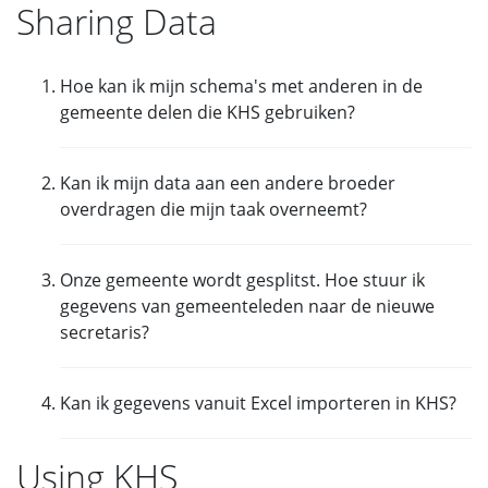
abonneren.
Sharing Data
registreren en zelf een abonnement nemen.
Hoe kan ik mijn schema's met anderen in de
gemeente delen die KHS gebruiken?
Ga naar het scherm
Gegevensuitwisseling
om
Kan ik mijn data aan een andere broeder
schema's met anderen in de gemeente te delen
overdragen die mijn taak overneemt?
of, wanneer je de lezingcoördinator bent,
gegevens met andere lezingcoördinatoren uit te
Ja,
ga naar het scherm Gegevensuitwisseling en
wisselen die helpdeskondersteuning hebben.
Onze gemeente wordt gesplitst. Hoe stuur ik
kies
Exporteren naar een
gegevens van gemeenteleden naar de nieuwe
KHS_Data_Exchange.zip-bestand
secretaris?
Ga naar het scherm
Gegevensuitwisseling
en kies
Kan ik gegevens vanuit Excel importeren in KHS?
daar optie 6 om die verkondigers te selecteren
die naar de nieuwe gemeente verhuizen.
Nee,
gegevens in een Excelbestand kunnen niet
Using KHS
door KHS worden geïmporteerd.