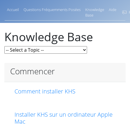
Accueil
Questions Fréquemments Posées
Knowledge
Aide
F
Base
Knowledge Base
Commencer
Comment installer KHS
Installer KHS sur un ordinateur Apple
Mac