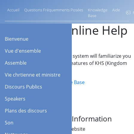
Accueil
Questions Fréquemments Posées
Knowledge
Aide
F
Base
KHS Online Help
Bienvenue
Vue d'ensemble
Our online Help system will familiarize you
Assemble
with the many features of KHS (Kingdom
Hall Schedules).
Vie chrtienne et ministre
Knowledge Base
Discours Publics
Speakers
Plans des discours
Additional Information
Son
Visit our website