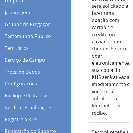
Limpeza
será solicitado a
Jardinagem
fazer uma
doação com
Grupos de Pregação
cartão de
crédito ou
Testemunho Público
enviando um
Territórios
cheque. Se você
doar
Serviço de Campo
eletronicamente,
sua cópia do
Troca de Dados
KHS será ativada
Configurações
imediatamente e
você será
Backup e Restaurar
solicitado a
imprimir um
Verificar Atualizações
recibo.
Registre o KHS
Renovação do Suporte
Ativar
Se você recebeu