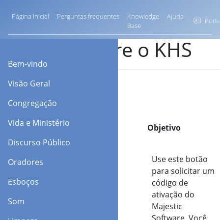
Página Inicial
Perguntas frequentes
Knowledge
Ajuda
Portu
Base
Registre o KHS
Bem-vindo
Visão Geral
Congregação
Vida e Ministério
Opção
Objetivo
Discurso Público
Precisa de um
Use este botão
Oradores
código?
para solicitar um
Esboços
código de
ativação do
Som
Majestic
Software. Você