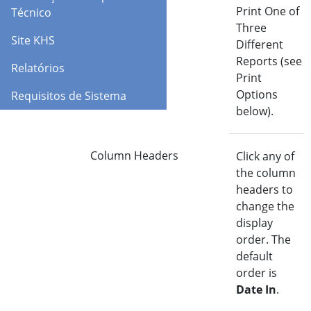
Relatórios
Print One of
Técnico
Three
Site KHS
Different
Reports (see
Relatórios
Print
Options
Requisitos de Sistema
below).
Column Headers
Click any of
the column
headers to
change the
display
order. The
default
order is
Date In
.