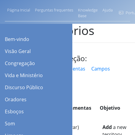
Página Inicial
Perguntas frequentes
Knowledge
Ajuda
Portu
Base
Territórios
Bem-vindo
Visão Geral
Ir para a seção:
Congregação
Barra de ferramentas
Campos
Vida e Ministério
Discurso Público
Oradores
Barra de ferramentas
Objetivo
Esboços
Som
Adicionar (Salvar)
Add
a new
territory.