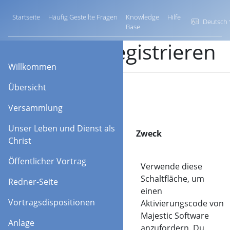
Startseite
Häufig Gestellte Fragen
Knowledge
Hilfe
Deutsch
Base
KHS registrieren
Willkommen
Übersicht
Versammlung
Unser Leben und Dienst als
Option
Zweck
Christ
Öffentlicher Vortrag
Du brauchst
Verwende diese
einen Code?
Schaltfläche, um
Redner-Seite
einen
Vortragsdispositionen
Aktivierungscode von
Majestic Software
Anlage
anzufordern. Du